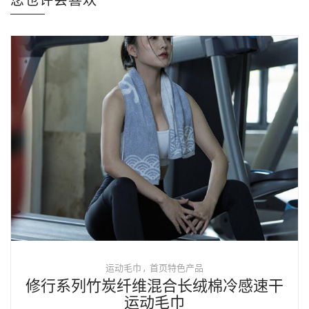
您也许会喜欢
,
运动毛巾
首页特色产品
修行系列竹炭纤维混合长绒棉冷感速干
运动毛巾