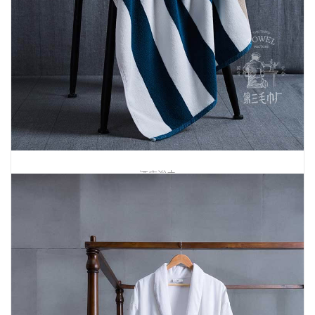
酒店浴巾
VAT士林染沙滩巾
7666