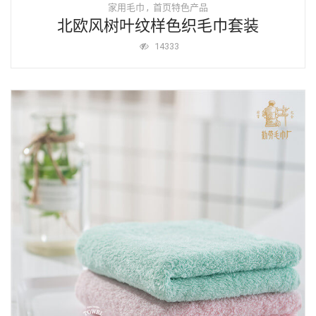
,
家用毛巾
首页特色产品
北欧风树叶纹样色织毛巾套装
14333