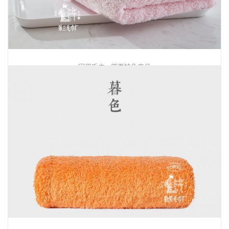
,
家用毛巾
首页特色产品
G20同款精梳超柔棉竖条色织系列
13307