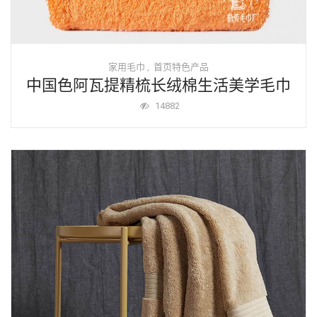
家用毛巾
首页特色产品
,
中国色阿瓦提精梳长绒棉生活美学毛巾
14882