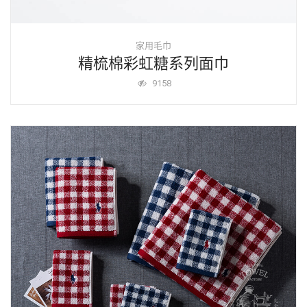
家用毛巾
精梳棉彩虹糖系列面巾
9158